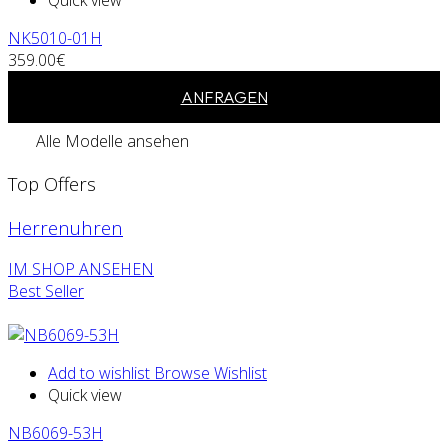
Quick view
NK5010-01H
359.00
€
ANFRAGEN
Alle Modelle ansehen
Top Offers
Herrenuhren
IM SHOP ANSEHEN
Best Seller
Add to wishlist
Browse Wishlist
Quick view
NB6069-53H