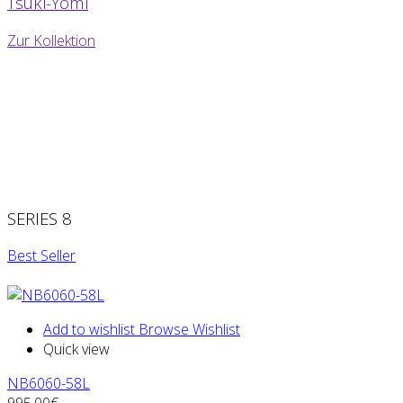
Tsuki-Yomi
Zur Kollektion
SERIES 8
Best Seller
Add to wishlist
Browse Wishlist
Quick view
NB6060-58L